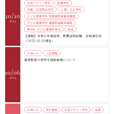
生活デザイン学科
栄養学科
児童・幼児教育学科
心理・文化学科
10/10
子ども健康学科 幼稚園教諭養成課程
2025
子ども健康学科 養護教諭養成課程
専攻科 子ども健康学専攻
地域
【速報】令和８年度採用 教員採用試験 合格者状況
（2025.10.10現在）
お知らせ
⼊試情報
高等教育の修学支援新制度について
10/06
2025
お知らせ
学科情報
生活デザイン学科
地域