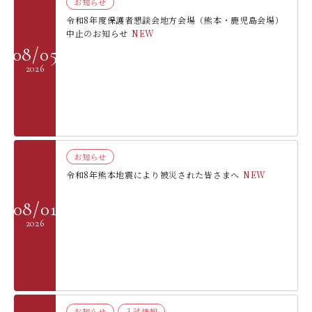
お知らせ
デジタルパンフレット
就職なんでも相談窓口
WEB相談会
令和8年度保護者懇談会地方会場（熊本・鹿児島会場）
九州女子大学大学院
中止のお知らせ
NEW
公式SNS
対象者別
大学見学
08/05
人間科学研究科
2026
情報公開
就職状況
進路相談会案内
人間科学専攻（修士課程）
国際交流
出前授業（高校生向け）
教員検索
地域教育実践研究センター
よくある質問
大規模災害により被災した本入学への特別措置
お知らせ
令和8年熊本地震により被災された皆さまへ
NEW
08/01
2026
お知らせ
⼊試情報