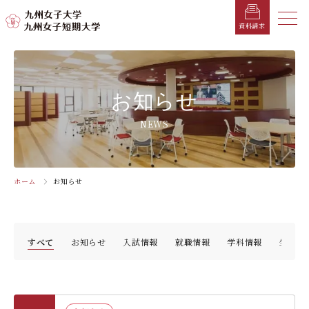
メニ
資料請求
メ
ニ
ュ
受験生の方へ
総合案内
学部・学科
学部・学科
学生生活
就職情報
入試情報
お知らせ
ー
を
在学生の方へ
学長メッセージ
九州女子大学
九州女子短期大学
キャンパスカレンダー
就職活動年間スケジュール
入学試験要項・提出書類
NEWS
閉
じ
卒業生の方へ
キャンパスマップ・施設紹介
学納金
就職対策講座・ガイダンス
入試日程・科目
家政学部
子ども健康学科
る
生活デザイン学科
幼稚園教諭養成課程
保護者の方へ
教育理念・学則
奨学金
就職・キャリア支援
出願方法
ホーム
お知らせ
交通アクセス
栄養学科［管理栄養士課程］
養護教諭養成課程
お問い合わせ
資料請求
企業・一般の方へ
組織・教員数・学生数
寮・一人暮らし
就職に強いKYUJO
デジタルパンフレット
施設・設備360°ストリートビュー
人間科学部
専攻科
教職員の方へ
沿革
学友会（サークル紹介）
免許・資格一覧
入学定員・選抜区分別募集定員
すべて
お知らせ
⼊試情報
就職情報
学科情報
生活デ
児童・幼児教育学科（旧 人間発達学科 人間発達
子ども健康学専攻
学専攻）
教員検索
学歌
大学イベント
K-CIP
入学試験問題
教員検索
心理・文化学科（旧 人間発達学科 人間基礎学専
お知らせ
採用情報
学生サポート
北九州市の企業情報・求人情報
オープンキャンパス
攻）