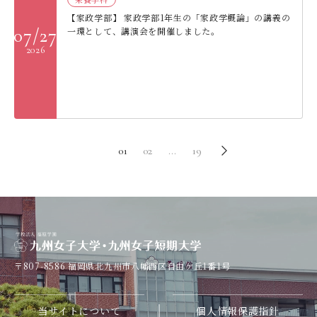
【家政学部】 家政学部1年生の「家政学概論」の講義の
07/27
一環として、講演会を開催しました。
2026
01
02
…
19
〒807-8586
福岡県北九州市八幡西区自由ケ丘1番1号
当サイトについて
個人情報保護指針