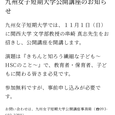
九州女子短期大学公開講座のお知ら
デジタルパンフレット
就職なんでも相談窓口
WEB相談会
せ
九州女子大学大学院
公式SNS
対象者別
大学見学
人間科学研究科
九州女子短期大学では、１１月１日（日）
情報公開
就職状況
進路相談会案内
人間科学専攻（修士課程）
に関西大学 文学部教授の串崎 真志先生をお
国際交流
出前授業（高校生向け）
教員検索
招きし、公開講座を開講します。
地域教育実践研究センター
よくある質問
演題は『きちんと知ろう繊細な子ども～
大規模災害により被災した本入学への特別措置
HSCのこと～』で、教育者・保育者、子ど
もに関わる皆さま必見です。
参加無料ですが、事前申し込みが必要で
す。
お問い合わせは、九州女子短期大学公開講座事務局（☎093-
693-3280）