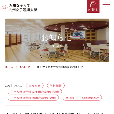
メニ
資料請求
メ
ニ
ュ
受験生の方へ
総合案内
学部・学科
学部・学科
学生生活
就職情報
入試情報
お知らせ
ー
を
在学生の方へ
学長メッセージ
九州女子大学
九州女子短期大学
キャンパスカレンダー
就職活動年間スケジュール
入学試験要項・提出書類
NEWS
閉
じ
卒業生の方へ
キャンパスマップ・施設紹介
学納金
就職対策講座・ガイダンス
入試日程・科目
家政学部
子ども健康学科
る
生活デザイン学科
幼稚園教諭養成課程
保護者の方へ
教育理念・学則
奨学金
就職・キャリア支援
出願方法
ホーム
お知らせ
九州女子短期大学公開講座のお知らせ
交通アクセス
栄養学科［管理栄養士課程］
養護教諭養成課程
お問い合わせ
資料請求
企業・一般の方へ
組織・教員数・学生数
寮・一人暮らし
就職に強いKYUJO
デジタルパンフレット
施設・設備360°ストリートビュー
人間科学部
専攻科
2026.06.04
お知らせ
学科情報
教職員の方へ
沿革
学友会（サークル紹介）
免許・資格一覧
入学定員・選抜区分別募集定員
児童・幼児教育学科（旧 人間発達学科 人間発達
子ども健康学専攻
子ども健康学科 幼稚園教諭養成課程
学専攻）
教員検索
学歌
大学イベント
K-CIP
入学試験問題
子ども健康学科 養護教諭養成課程
専攻科 子ども健康学専攻
教員検索
心理・文化学科（旧 人間発達学科 人間基礎学専
お知らせ
採用情報
学生サポート
北九州市の企業情報・求人情報
オープンキャンパス
攻）