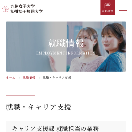
メニ
資料請求
メ
ニ
ュ
受験生の方へ
総合案内
学部・学科
学部・学科
学生生活
就職情報
入試情報
就職情報
ー
を
在学生の方へ
学長メッセージ
九州女子大学
九州女子短期大学
キャンパスカレンダー
就職活動年間スケジュール
入学試験要項・提出書類
EMPLOYMENT INFORMATION
閉
じ
卒業生の方へ
キャンパスマップ・施設紹介
学納金
就職対策講座・ガイダンス
入試日程・科目
家政学部
子ども健康学科
る
生活デザイン学科
幼稚園教諭養成課程
保護者の方へ
教育理念・学則
奨学金
就職・キャリア支援
出願方法
ホーム
就職情報
就職・キャリア支援
交通アクセス
栄養学科［管理栄養士課程］
養護教諭養成課程
お問い合わせ
資料請求
企業・一般の方へ
組織・教員数・学生数
寮・一人暮らし
就職に強いKYUJO
デジタルパンフレット
施設・設備360°ストリートビュー
人間科学部
専攻科
教職員の方へ
沿革
学友会（サークル紹介）
免許・資格一覧
入学定員・選抜区分別募集定員
就職・キャリア支援
児童・幼児教育学科（旧 人間発達学科 人間発達
子ども健康学専攻
学専攻）
教員検索
学歌
大学イベント
K-CIP
入学試験問題
教員検索
心理・文化学科（旧 人間発達学科 人間基礎学専
お知らせ
採用情報
学生サポート
北九州市の企業情報・求人情報
オープンキャンパス
キャリア支援課 就職担当の業務
攻）