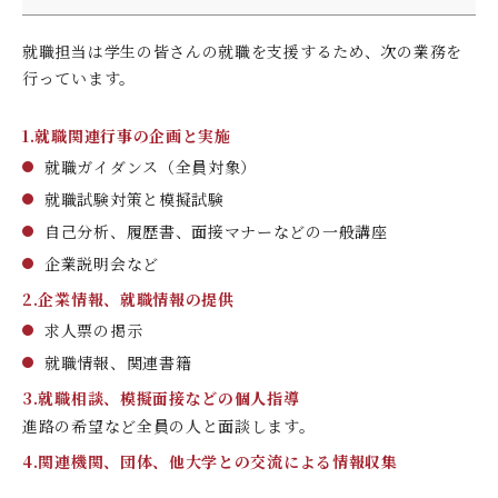
デジタルパンフレット
就職なんでも相談窓口
WEB相談会
九州女子大学大学院
就職担当は学生の皆さんの就職を支援するため、次の業務を
公式SNS
対象者別
大学見学
行っています。
人間科学研究科
情報公開
就職状況
進路相談会案内
人間科学専攻（修士課程）
1.就職関連行事の企画と実施
国際交流
出前授業（高校生向け）
就職ガイダンス（全員対象）
教員検索
就職試験対策と模擬試験
地域教育実践研究センター
よくある質問
自己分析、履歴書、面接マナーなどの一般講座
大規模災害により被災した本入学への特別措置
企業説明会など
2.企業情報、就職情報の提供
求人票の掲示
就職情報、関連書籍
3.就職相談、模擬面接などの個人指導
進路の希望など全員の人と面談します。
4.関連機関、団体、他大学との交流による情報収集