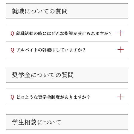
術館、北九州漫画ミュージアム、到津の森公園、ひびき
就職についての質問
海の公園、響灘緑地グリーンパーク、平尾台、皿倉山、
も近く、また少し足をのばせば博多や天神、キャナルシ
ティ、県立博物館・図書館など、迷ってしまうほどのロ
Q
就職活動の時にはどんな指導が受けられますか？
ケーションです。
学生就職相談、履歴書の書き方、模擬試験、模擬面接な
Q
アルバイトの斡旋はしていますか？
どの徹底した個別指導を行っています。一般企業、公務
員、教員の採用試験に対応したガイダンスやセミナーな
キャリア支援課の掲示板で斡旋していますが、授業に差
ども実施。リアルタイムな企業情報提供など、「心をこ
し障りのある職種については制限しています。
奨学金についての質問
めて」をテーマに、教員・職員が一丸となって支援して
います。
Q
どのような奨学金制度がありますか？
日本学生支援機構（第一種、第二種）、給付型奨学金、
各地方自治体の奨学金などがあります。
学生相談について
奨学金ページの詳細はこちら