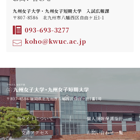
入試日程・科目
九州女子大学・九州女子短期大学 入試広報課
〒807-8586 北九州市八幡西区自由ケ丘1-1
出願方法
093-693-3277
koho@kwuc.ac.jp
デジタルパンフレット
入学定員・選抜区分別募集定員
入学試験問題
オープンキャンパス
〒807-8586
福岡県北九州市八幡西区自由ケ丘1番1号
WEB相談会
当サイトについて
個人情報保護指針
交通アクセス
お問い合わせ一覧
大学見学