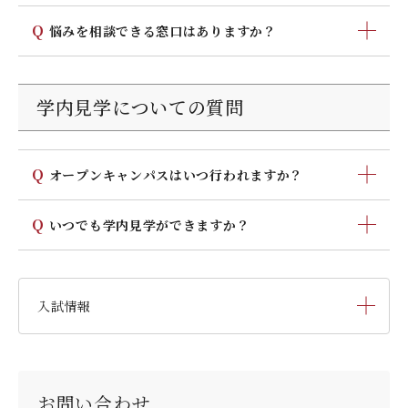
Q
悩みを相談できる窓口はありますか？
福原学園保健センターと、キャリア支援課が、学生たち
の心と体の悩みや学生生活全般についてお答えしていま
学内見学についての質問
す。福原学園保健センターには臨床心理士や看護師が常
駐していますし、教員には医師、薬剤師、看護師、養護
教諭、管理栄養士などの資格を持つ者もたくさんいます
Q
オープンキャンパスはいつ行われますか？
ので、安心してご相談ください。
6月・7月・8月・9月・10月に実施しています。学科につ
Q
いつでも学内見学ができますか？
いての説明や学生生活や入試についての個別相談も行わ
れますので、お気軽にご参加ください。
入試広報課へ事前に連絡頂ければ、行事がないときはい
つでもご案内します（ただし第2・4土曜日、日曜・祝日
は除きます）。
入試情報
入学試験要項・提出書類
お問い合わせ