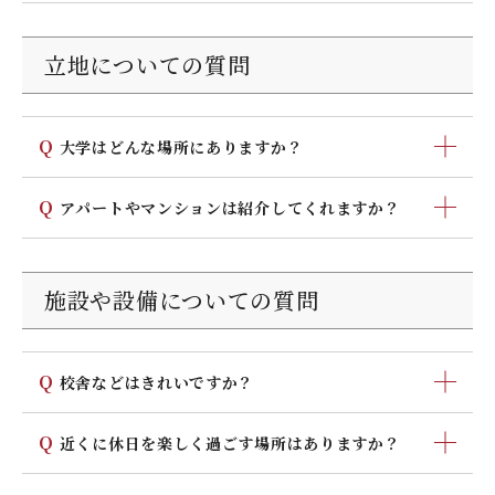
んからTPOに応じた服装を心がけましょう。
原則、週休2日制ですが、授業日数を確保するために、土
曜日や祝日等で不足する曜日の授業を行ったり、学校行
立地についての質問
事を行うこともあります。
Q
大学はどんな場所にありますか？
北九州市の西部アカデミアゾーンに隣接し、ＪＲ鹿児島
Q
アパートやマンションは紹介してくれますか？
本線の折尾駅から徒歩10分とアクセスも抜群です。
また折尾駅を利用する高校は5校、大学は9大学あり、学
学生の街ということで、大学周辺にはたくさんのアパー
生の街といわれています。
トがあります。入試の合格者の方へは「入学手続き」の
施設や設備についての質問
小倉駅（20分）、博多駅（45分）にも近く便利な所で
パンフレットをお送りいたします。その中にアパートに
す。大学前には大型のスーパーマーケットもあり、生活
ついて表記しております。
にも便利ですよ。
Q
校舎などはきれいですか？
シックなレンガ色に統一された校舎は、お洒落でいて落
Q
近くに休日を楽しく過ごす場所はありますか？
ち着きのある雰囲気に満たされています。教室も清掃が
ゆき届き、清潔感にあふれています。
門司港レトロ、チャチャタウン、小倉城、北九州市立美