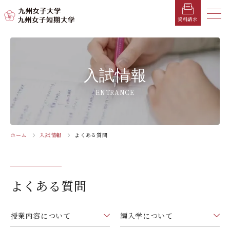
メニ
資料請求
メ
ニ
ュ
受験生の方へ
総合案内
学部・学科
学部・学科
学生生活
就職情報
入試情報
入試情報
ー
を
在学生の方へ
学長メッセージ
九州女子大学
九州女子短期大学
キャンパスカレンダー
就職活動年間スケジュール
入学試験要項・提出書類
ENTRANCE
閉
じ
卒業生の方へ
キャンパスマップ・施設紹介
学納金
就職対策講座・ガイダンス
入試日程・科目
家政学部
子ども健康学科
る
生活デザイン学科
幼稚園教諭養成課程
保護者の方へ
教育理念・学則
奨学金
就職・キャリア支援
出願方法
ホーム
入試情報
よくある質問
交通アクセス
栄養学科［管理栄養士課程］
養護教諭養成課程
お問い合わせ
資料請求
企業・一般の方へ
組織・教員数・学生数
寮・一人暮らし
就職に強いKYUJO
デジタルパンフレット
施設・設備360°ストリートビュー
人間科学部
専攻科
教職員の方へ
沿革
学友会（サークル紹介）
免許・資格一覧
入学定員・選抜区分別募集定員
よくある質問
児童・幼児教育学科（旧 人間発達学科 人間発達
子ども健康学専攻
学専攻）
教員検索
学歌
大学イベント
K-CIP
入学試験問題
教員検索
心理・文化学科（旧 人間発達学科 人間基礎学専
授業内容について
編入学について
お知らせ
採用情報
学生サポート
北九州市の企業情報・求人情報
オープンキャンパス
攻）