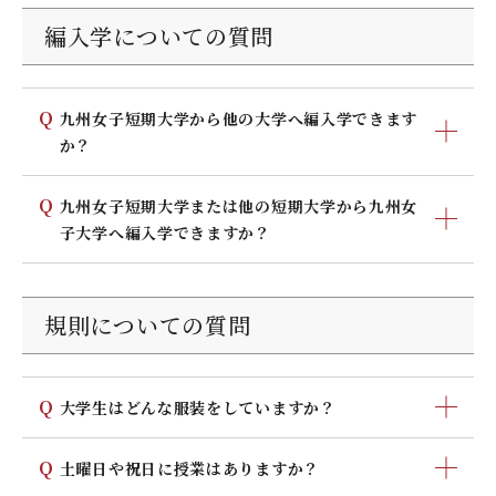
が、単位互換協定に基づき、毎年度始めに受講できる開
セメスター制（半期15週で1科目修了）を導入してい
は30単位まで認めることができます。
編入学についての質問
放科目が発表されます。九州女子大学と九州女子短期大
ます。
学間はもとより、学園内の九州共立大学、また、放送大
シラバス（講義概要と授業計画）を作成していますの
学との単位互換も実施しています。
で、履修の参考にしてください。
Q
九州女子短期大学から他の大学へ編入学できます
授業に対する学生からのフィードバックアンケートを
か？
実施しています。教員はその結果を次期の授業の参考
にし、授業方法や内容等の改善に努めています。
九州女子短期大学は、必要に応じて進学する『ファース
Q
九州女子短期大学または他の短期大学から九州女
教員への相談の時間として、オフィスアワーを設けて
トステージ（短大）からセカンドステージ（大学）へ』
子大学へ編入学できますか？
います。スケジュールはホームページ内の「研究者総
という考え方をもっています。資格取得の目的や希望に
覧」に記載されています。いつでも気軽に声をかけて
応じて、西日本一円の4年生大学への編入を積極的にサポ
3年次への編入学試験（家政学部は欠員補充）を実施して
ください。
ートし指定校推薦などの制度もあります。必要な資料は
います。詳しくは入試広報課（093-693-3277）までお問
規則についての質問
常時キャリア支援課に用意していますのでご覧くださ
い合わせください。
い。
Q
大学生はどんな服装をしていますか？
服装はあなたのセンスの見せどころです。でもあまり極
Q
土曜日や祝日に授業はありますか？
端な服装になると、実習の時に困ってしまいます。ふだ