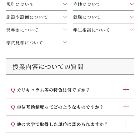
規則について
立地について
デジタルパンフレット
就職なんでも相談窓口
WEB相談会
九州女子大学大学院
施設や設備について
就職について
公式SNS
対象者別
大学見学
人間科学研究科
奨学金について
学生相談について
情報公開
就職状況
進路相談会案内
人間科学専攻（修士課程）
学内見学について
国際交流
出前授業（高校生向け）
教員検索
地域教育実践研究センター
よくある質問
授業内容についての質問
大規模災害により被災した本入学への特別措置
Q
カリキュラム等の特色は何ですか？
幅広い知識と深い専門性を育むために、さまざまなカリ
Q
単位互換制度ってどのようなものですか？
キュラムを開講しています。最初は難しくてあたりま
え。将来の目標に向かって、おおらかに、でも単位を落
単位互換制度とは、提携した大学の授業を受け、そこで
Q
他の大学で取得した単位は認められますか？
とさないように（！？）……受講してくださいね。特色
取得した単位が自分の大学の卒業単位として認められる
としては以下のようなものがあります。
制度です。どの科目でも受講できるわけではありません
他の大学で取得した単位について、大学は60単位、短大