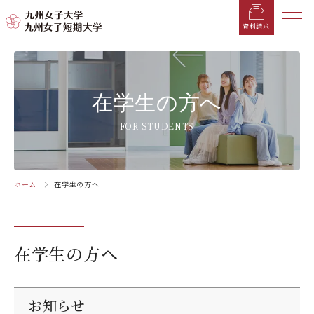
メニ
資料請求
メ
ニ
ュ
受験生の方へ
総合案内
学部・学科
学部・学科
学生生活
就職情報
入試情報
在学生の方へ
ー
を
在学生の方へ
学長メッセージ
九州女子大学
九州女子短期大学
キャンパスカレンダー
就職活動年間スケジュール
入学試験要項・提出書類
FOR STUDENTS
閉
じ
卒業生の方へ
キャンパスマップ・施設紹介
学納金
就職対策講座・ガイダンス
入試日程・科目
家政学部
子ども健康学科
る
生活デザイン学科
幼稚園教諭養成課程
保護者の方へ
教育理念・学則
奨学金
就職・キャリア支援
出願方法
ホーム
在学生の方へ
交通アクセス
栄養学科［管理栄養士課程］
養護教諭養成課程
お問い合わせ
資料請求
企業・一般の方へ
組織・教員数・学生数
寮・一人暮らし
就職に強いKYUJO
デジタルパンフレット
施設・設備360°ストリートビュー
人間科学部
専攻科
教職員の方へ
沿革
学友会（サークル紹介）
免許・資格一覧
入学定員・選抜区分別募集定員
在学生の方へ
児童・幼児教育学科（旧 人間発達学科 人間発達
子ども健康学専攻
学専攻）
教員検索
学歌
大学イベント
K-CIP
入学試験問題
教員検索
心理・文化学科（旧 人間発達学科 人間基礎学専
お知らせ
採用情報
学生サポート
北九州市の企業情報・求人情報
オープンキャンパス
お知らせ
攻）