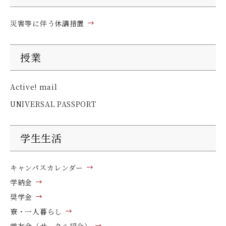
デジタルパンフレット
就職なんでも相談窓口
WEB相談会
九州女子大学大学院
災害等に伴う休講措置
公式SNS
対象者別
大学見学
人間科学研究科
情報公開
就職状況
進路相談会案内
人間科学専攻（修士課程）
授業
国際交流
出前授業（高校生向け）
教員検索
Active! mail
地域教育実践研究センター
よくある質問
UNIVERSAL PASSPORT
大規模災害により被災した本入学への特別措置
学生生活
キャンパスカレンダー
学納金
奨学金
寮・一人暮らし
学友会（サークル紹介）