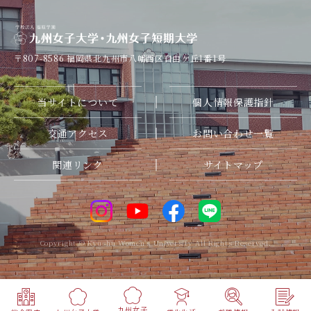
在学生の方へ
〒807-8586
福岡県北九州市八幡西区自由ケ丘1番1号
卒業生の方へ
当サイトについて
個人情報保護指針
保護者の方へ
交通アクセス
お問い合わせ一覧
企業・一般の方へ
関連リンク
サイトマップ
教職員の方へ
Copyright © Kyushu Women's University All Rights Reserved.
九州女子