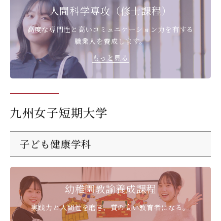
人間科学専攻（修士課程）
高度な専門性と高いコミュニケーション力を
有する
職業人を養成します。
もっと見る
九州女子短期大学
子ども健康学科
幼稚園教諭養成課程
実践力と人間性を磨き、
質の高い教育者になる。