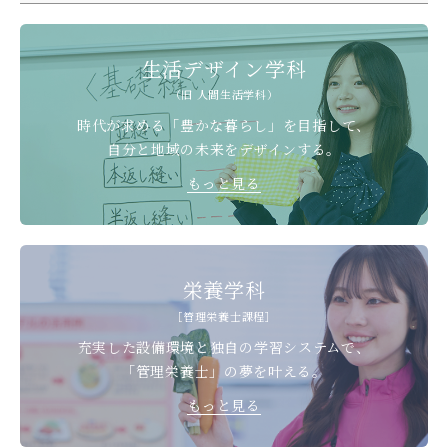
デジタルパンフレット
就職なんでも相談窓口
WEB相談会
九州女子大学大学院
公式SNS
対象者別
大学見学
生活デザイン学科
人間科学研究科
（旧 人間生活学科）
情報公開
就職状況
進路相談会案内
人間科学専攻（修士課程）
時代が求める「豊かな暮らし」を目指して、
国際交流
出前授業（高校生向け）
自分と地域の未来をデザインする。
教員検索
地域教育実践研究センター
よくある質問
もっと見る
大規模災害により被災した本入学への特別措置
栄養学科
［管理栄養士課程］
充実した設備環境と独自の学習システムで、
「管理栄養士」の夢を叶える。
もっと見る