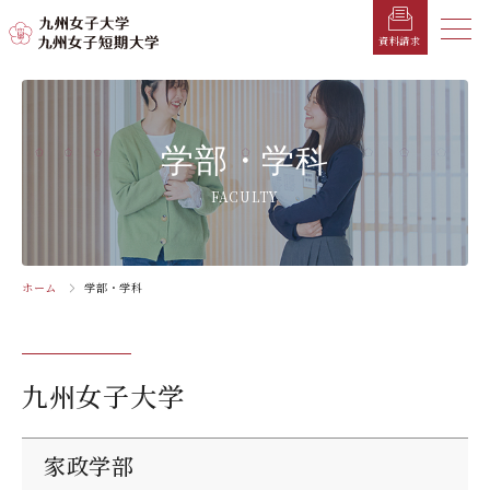
メニ
資料請求
メ
ニ
ュ
受験生の方へ
総合案内
学部・学科
学部・学科
学生生活
就職情報
入試情報
学部・学科
ー
を
在学生の方へ
学長メッセージ
九州女子大学
九州女子短期大学
キャンパスカレンダー
就職活動年間スケジュール
入学試験要項・提出書類
FACULTY
閉
じ
卒業生の方へ
キャンパスマップ・施設紹介
学納金
就職対策講座・ガイダンス
入試日程・科目
家政学部
子ども健康学科
る
生活デザイン学科
幼稚園教諭養成課程
保護者の方へ
教育理念・学則
奨学金
就職・キャリア支援
出願方法
ホーム
学部・学科
交通アクセス
栄養学科［管理栄養士課程］
養護教諭養成課程
お問い合わせ
資料請求
企業・一般の方へ
組織・教員数・学生数
寮・一人暮らし
就職に強いKYUJO
デジタルパンフレット
施設・設備360°ストリートビュー
人間科学部
専攻科
教職員の方へ
沿革
学友会（サークル紹介）
免許・資格一覧
入学定員・選抜区分別募集定員
九州女子大学
児童・幼児教育学科（旧 人間発達学科 人間発達
子ども健康学専攻
学専攻）
教員検索
学歌
大学イベント
K-CIP
入学試験問題
教員検索
心理・文化学科（旧 人間発達学科 人間基礎学専
家政学部
お知らせ
採用情報
学生サポート
北九州市の企業情報・求人情報
オープンキャンパス
攻）