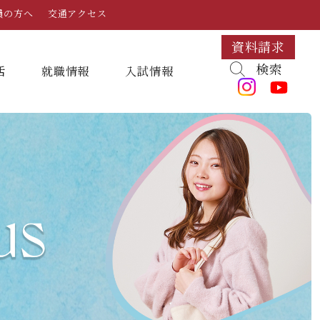
員の方へ
交通アクセス
資料請求
検索
活
就職情報
⼊試情報
キャンパスマップ・施設紹介
学納金
就職対策講座・ガイダンス
入試日程・科目
組織・教員数・学生数
寮・一人暮らし
就職に強いKYUJO
デジタルパンフレット
学歌
大学イベント
K-CIP
入学試験問題