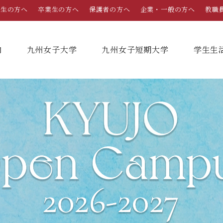
学生の方へ
卒業生の方へ
保護者の方へ
企業・一般の方へ
教職
内
九州女子大学
九州女子短期大学
学⽣⽣
総合案内
学部・学科
学部・学科
学生生活
就職情報
入試情報
学長メッセージ
九州女子大学
九州女子短期大学
キャンパスカレンダー
就職活動年間スケジュール
入学試験要項・提出書類
家政学部
子ども健康学科
教育理念・学則
奨学金
就職・キャリア支援
出願方法
生活デザイン学科（旧 人間生活学科）
幼稚園教諭養成課程
栄養学科［管理栄養士課程］
養護教諭養成課程
沿革
学友会（サークル紹介）
免許・資格一覧
入学定員・選抜区分別募集定員