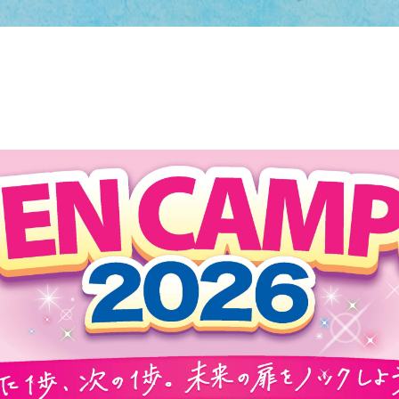
人間科学部
専攻科
採用情報
学生サポート
北九州市の企業情報・求人情報
オープンキャンパス
児童・幼児教育学科（旧 人間発達学科 人間発達学専
子ども健康学専攻
心理・文化学科（旧 人間発達学科 人間基礎学専攻）
公式SNS
対象者別
大学見学
教員検索
九州女子大学大学院
国際交流
出前授業（高校生向け）
人間科学研究科
大規模災害により被災した本入学への特別措置
人間科学専攻（修士課程）
教員検索