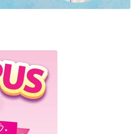
デジタルパンフレット
就職なんでも相談窓口
WEB相談会
攻）
情報公開
就職状況
進路相談会案内
地域教育実践研究センター
よくある質問