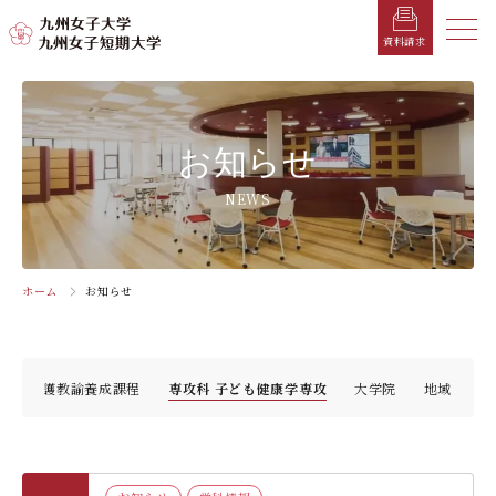
メニ
資料請求
メ
ニ
ュ
受験生の方へ
総合案内
学部・学科
学部・学科
学生生活
就職情報
入試情報
お知らせ
ー
を
在学生の方へ
学長メッセージ
九州女子大学
九州女子短期大学
キャンパスカレンダー
就職活動年間スケジュール
入学試験要項・提出書類
NEWS
閉
じ
卒業生の方へ
キャンパスマップ・施設紹介
学納金
就職対策講座・ガイダンス
入試日程・科目
家政学部
子ども健康学科
る
生活デザイン学科
幼稚園教諭養成課程
保護者の方へ
教育理念・学則
奨学金
就職・キャリア支援
出願方法
ホーム
お知らせ
交通アクセス
栄養学科［管理栄養士課程］
養護教諭養成課程
お問い合わせ
資料請求
企業・一般の方へ
組織・教員数・学生数
寮・一人暮らし
就職に強いKYUJO
デジタルパンフレット
施設・設備360°ストリートビュー
人間科学部
専攻科
教職員の方へ
沿革
学友会（サークル紹介）
免許・資格一覧
入学定員・選抜区分別募集定員
学科 養護教諭養成課程
専攻科 子ども健康学専攻
大学院
地域
児童・幼児教育学科（旧 人間発達学科 人間発達
子ども健康学専攻
学専攻）
教員検索
学歌
大学イベント
K-CIP
入学試験問題
教員検索
心理・文化学科（旧 人間発達学科 人間基礎学専
お知らせ
採用情報
学生サポート
北九州市の企業情報・求人情報
オープンキャンパス
攻）