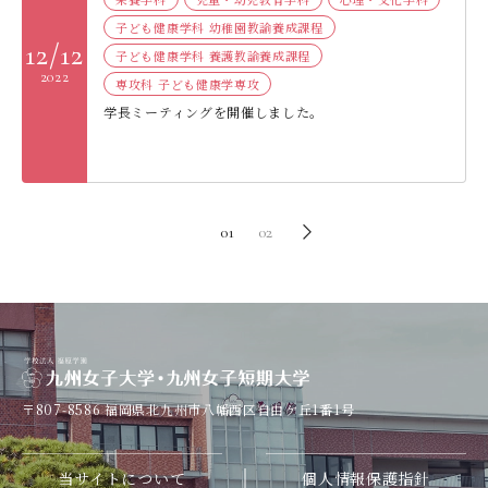
子ども健康学科 幼稚園教諭養成課程
12/12
子ども健康学科 養護教諭養成課程
2022
専攻科 子ども健康学専攻
学長ミーティングを開催しました。
01
02
〒807-8586
福岡県北九州市八幡西区自由ケ丘1番1号
当サイトについて
個人情報保護指針