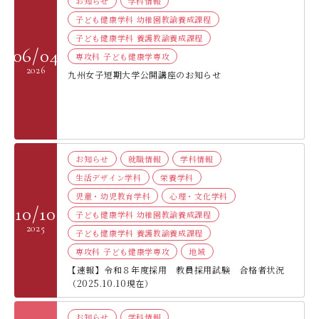
お知らせ
学科情報
デジタルパンフレット
就職なんでも相談窓口
WEB相談会
子ども健康学科 幼稚園教諭養成課程
九州女子大学大学院
子ども健康学科 養護教諭養成課程
公式SNS
対象者別
大学見学
06/04
人間科学研究科
専攻科 子ども健康学専攻
2026
情報公開
就職状況
進路相談会案内
九州女子短期大学公開講座のお知らせ
人間科学専攻（修士課程）
国際交流
出前授業（高校生向け）
教員検索
地域教育実践研究センター
よくある質問
大規模災害により被災した本入学への特別措置
お知らせ
就職情報
学科情報
生活デザイン学科
栄養学科
児童・幼児教育学科
心理・文化学科
10/10
子ども健康学科 幼稚園教諭養成課程
2025
子ども健康学科 養護教諭養成課程
専攻科 子ども健康学専攻
地域
【速報】令和８年度採用 教員採用試験 合格者状況
（2025.10.10現在）
お知らせ
学科情報