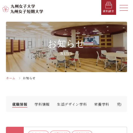
メニ
資料請求
メ
ニ
ュ
受験生の方へ
総合案内
学部・学科
学部・学科
学生生活
就職情報
入試情報
お知らせ
ー
を
在学生の方へ
学長メッセージ
九州女子大学
九州女子短期大学
キャンパスカレンダー
就職活動年間スケジュール
入学試験要項・提出書類
NEWS
閉
じ
卒業生の方へ
キャンパスマップ・施設紹介
学納金
就職対策講座・ガイダンス
入試日程・科目
家政学部
子ども健康学科
る
生活デザイン学科（旧 人間生活学科）
幼稚園教諭養成課程
保護者の方へ
教育理念・学則
奨学金
就職・キャリア支援
出願方法
ホーム
お知らせ
交通アクセス
栄養学科［管理栄養士課程］
養護教諭養成課程
お問い合わせ
資料請求
企業・一般の方へ
組織・教員数・学生数
寮・一人暮らし
就職に強いKYUJO
デジタルパンフレット
施設・設備360°ストリートビュー
人間科学部
専攻科
教職員の方へ
沿革
学友会（サークル紹介）
免許・資格一覧
入学定員・選抜区分別募集定員
情報
就職情報
学科情報
生活デザイン学科
栄養学科
児童・幼
児童・幼児教育学科（旧 人間発達学科 人間発達
子ども健康学専攻
学専攻）
教員検索
学歌
大学イベント
K-CIP
入学試験問題
教員検索
心理・文化学科（旧 人間発達学科 人間基礎学専
お知らせ
採用情報
学生サポート
北九州市の企業情報・求人情報
オープンキャンパス
攻）