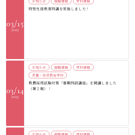
お知らせ
就職情報
学科情報
デジタルパンフレット
就職なんでも相談窓口
WEB相談会
特別支援教育特講を実施しました！
九州女子大学大学院
公式SNS
対象者別
大学見学
03/15
人間科学研究科
2023
情報公開
就職状況
進路相談会案内
人間科学専攻（修士課程）
国際交流
出前授業（高校生向け）
教員検索
地域教育実践研究センター
よくある質問
大規模災害により被災した本入学への特別措置
お知らせ
就職情報
学科情報
児童・幼児教育学科
教員採用試験対策「春期特訓講座」を開講しました
03/14
（第２報）！
2023
お知らせ
就職情報
学科情報