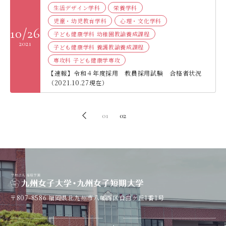
生活デザイン学科
栄養学科
児童・幼児教育学科
心理・文化学科
10/26
子ども健康学科 幼稚園教諭養成課程
2021
子ども健康学科 養護教諭養成課程
専攻科 子ども健康学専攻
【速報】令和４年度採用 教員採用試験 合格者状況
（2021.10.27現在）
01
02
〒807-8586
福岡県北九州市八幡西区自由ケ丘1番1号