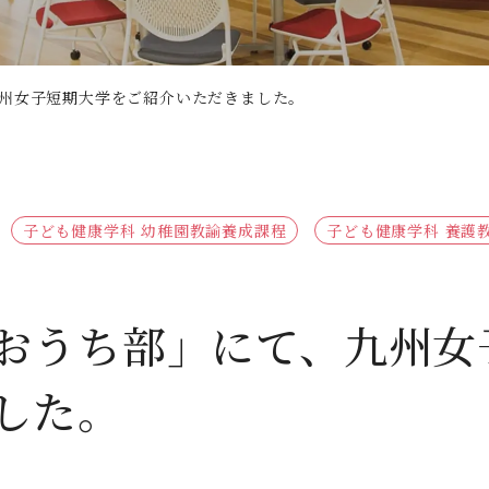
人間科学部
専攻科
採用情報
学生サポート
北九州市の企業情報・求人情報
オープンキャンパス
児童・幼児教育学科（旧 人間発達学科 人間発達学専
子ども健康学専攻
心理・文化学科（旧 人間発達学科 人間基礎学専攻）
公式SNS
対象者別
大学見学
九州女子短期大学をご紹介いただきました。
教員検索
九州女子大学大学院
国際交流
出前授業（高校生向け）
人間科学研究科
大規模災害により被災した本入学への特別措置
人間科学専攻（修士課程）
子ども健康学科 幼稚園教諭養成課程
子ども健康学科 養護
教員検索
「おうち部」にて、九州
した。