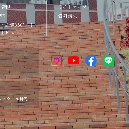
試情報
サイトマップ
WS
資料請求
・設備360°スト
ートビュー
グスクール折尾