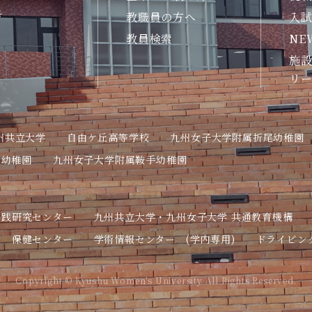
号
教職員の方へ
入
教員検索
NE
施設
リ
州共立大学
自由ケ丘高等学校
九州女子大学附属折尾幼稚園
丘幼稚園
九州女子大学附属鞍手幼稚園
実践研究センター
九州共立大学・九州女子大学 共通教育機構
保健センター
学術情報センター (学内専用)
ドライビン
Copyright © Kyushu Women's University All Rights Reserved.