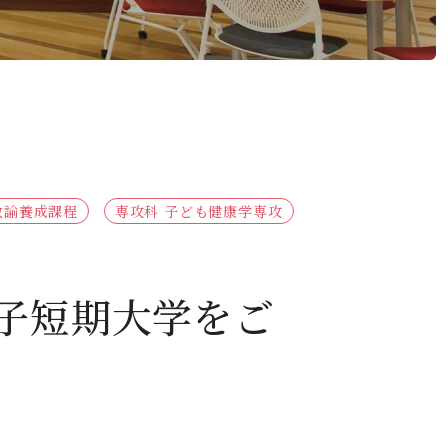
デジタルパンフレット
就職なんでも相談窓口
WEB相談会
攻）
情報公開
就職状況
進路相談会案内
地域教育実践研究センター
よくある質問
教諭養成課程
専攻科 子ども健康学専攻
女子短期大学をご