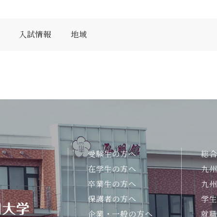
入試情報
地域
受験生の方へ
総
在学生の方へ
九
卒業生の方へ
九
保護者の方へ
学
企業・一般の方へ
就