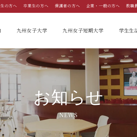
学生の方へ
卒業生の方へ
保護者の方へ
企業・一般の方へ
教職
内
九州女子大学
九州女子短期大学
学⽣⽣
総合案内
学部・学科
学部・学科
学生生活
就職情報
入試情報
学長メッセージ
九州女子大学
九州女子短期大学
キャンパスカレンダー
就職活動年間スケジュール
入学試験要項・提出書類
お知らせ
家政学部
子ども健康学科
教育理念・学則
奨学金
就職・キャリア支援
出願方法
生活デザイン学科
幼稚園教諭養成課程
NEWS
栄養学科［管理栄養士課程］
養護教諭養成課程
沿革
学友会（サークル紹介）
免許・資格一覧
入学定員・選抜区分別募集定員