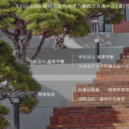
〒807-8586
福岡県北九州市八幡西区自由ケ丘1番1
学校法人 福原学園
九
学校法人 福原学園
九州女子大学附属自由ケ
附属図書館
地域教育
関連施設
国際交流・留学生支援室