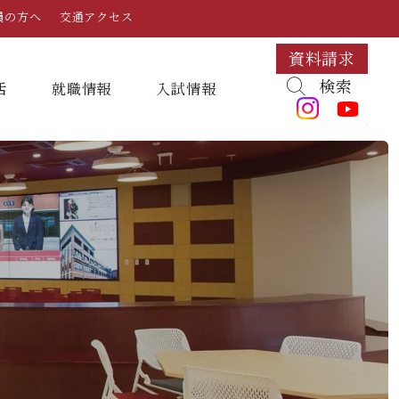
員の方へ
交通アクセス
資料請求
検索
活
就職情報
⼊試情報
キャンパスマップ・施設紹介
学納金
就職対策講座・ガイダンス
入試日程・科目
組織・教員数・学生数
寮・一人暮らし
就職に強いKYUJO
デジタルパンフレット
学歌
大学イベント
K-CIP
入学試験問題