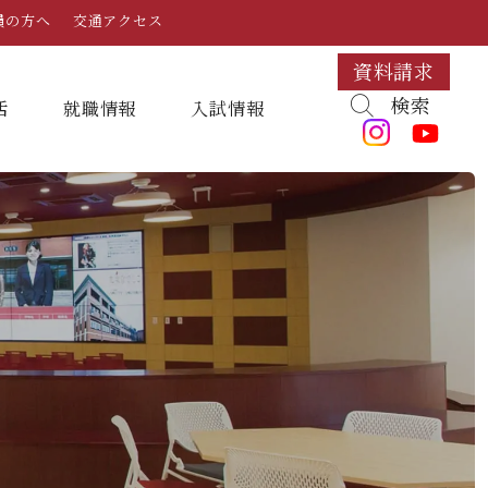
員の方へ
交通アクセス
資料請求
検索
活
就職情報
⼊試情報
キャンパスマップ・施設紹介
学納金
就職対策講座・ガイダンス
入試日程・科目
組織・教員数・学生数
寮・一人暮らし
就職に強いKYUJO
デジタルパンフレット
学歌
大学イベント
K-CIP
入学試験問題