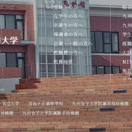
受験生の方へ
総
在学生の方へ
九
卒業生の方へ
九
保護者の方へ
学
企業・一般の方へ
就
号
教職員の方へ
入
教員検索
NE
施設
リ
州共立大学
自由ケ丘高等学校
九州女子大学附属折尾幼稚園
丘幼稚園
九州女子大学附属鞍手幼稚園