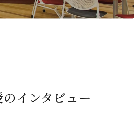
デジタルパンフレット
就職なんでも相談窓口
WEB相談会
攻）
情報公開
就職状況
進路相談会案内
地域教育実践研究センター
よくある質問
授のインタビュー