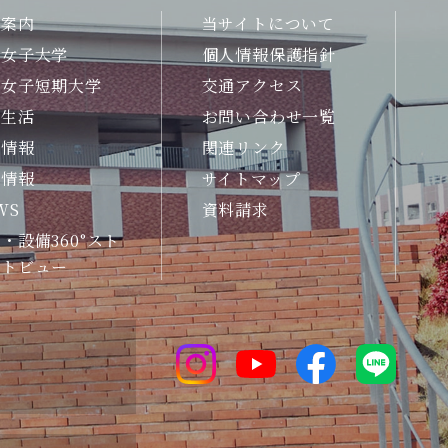
合案内
当サイトについて
州女子大学
個人情報保護指針
州女子短期大学
交通アクセス
生生活
お問い合わせ一覧
職情報
関連リンク
試情報
サイトマップ
WS
資料請求
・設備360°スト
ートビュー