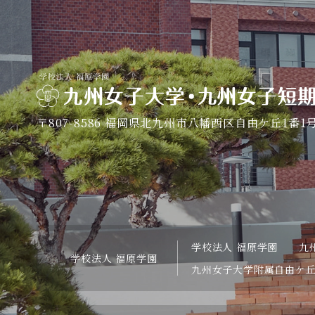
〒807-8586
福岡県北九州市八幡西区自由ケ丘1番1
学校法人 福原学園
九
学校法人 福原学園
九州女子大学附属自由ケ