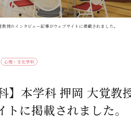
人間科学部
専攻科
採用情報
学生サポート
北九州市の企業情報・求人情報
オープンキャンパス
児童・幼児教育学科（旧 人間発達学科 人間発達学専
子ども健康学専攻
心理・文化学科（旧 人間発達学科 人間基礎学専攻）
公式SNS
対象者別
大学見学
大覚教授のインタビュー記事がウェブサイトに掲載されました。
教員検索
九州女子大学大学院
国際交流
出前授業（高校生向け）
人間科学研究科
大規模災害により被災した本入学への特別措置
人間科学専攻（修士課程）
心理・文化学科
教員検索
科】本学科 押岡 大覚教
イトに掲載されました。