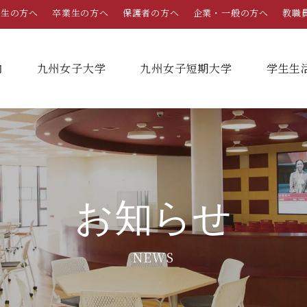
学生の方へ
卒業生の方へ
保護者の方へ
企業・一般の方へ
教職
内
九州女子大学
九州女子短期大学
学⽣⽣
総合案内
学部・学科
学部・学科
学生生活
就職情報
入試情報
学長メッセージ
九州女子大学
九州女子短期大学
キャンパスカレンダー
就職活動年間スケジュール
入学試験要項・提出書類
お知らせ
家政学部
子ども健康学科
教育理念・学則
奨学金
就職・キャリア支援
出願方法
生活デザイン学科
幼稚園教諭養成課程
NEWS
栄養学科［管理栄養士課程］
養護教諭養成課程
沿革
学友会（サークル紹介）
免許・資格一覧
入学定員・選抜区分別募集定員