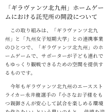
デジタルパンフレット
就職なんでも相談窓口
WEB相談会
「ギラヴァンツ北九州」ホームゲー
九州女子大学大学院
ムにおける託児所の開設について
公式SNS
対象者別
大学見学
人間科学研究科
情報公開
就職状況
進路相談会案内
人間科学専攻（修士課程）
この取り組みは、「ギラヴァンツ北九
国際交流
出前授業（高校生向け）
州」と「九州女子短期大学」との連携事業
教員検索
地域教育実践研究センター
よくある質問
のひとつで、「ギラヴァンツ北九州」のホ
ームゲームで、サポーターが子ども連れで
大規模災害により被災した本入学への特別措置
もゆっくり観戦できるための空間を提供す
るものです。
今年もギラヴァンツ北九州のエーススト
ライカー永井龍選手の『小さなお子様をも
つ親御さんが安心して試合を楽しめる環境
を作りたい』という思いのもと 、佳境を迎