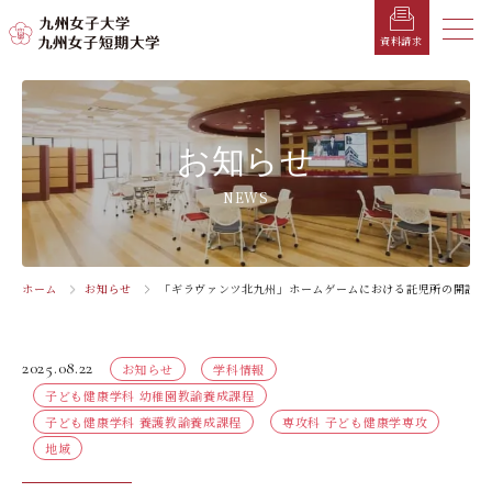
メニ
資料請求
メ
ニ
ュ
受験生の方へ
総合案内
学部・学科
学部・学科
学生生活
就職情報
入試情報
お知らせ
ー
を
在学生の方へ
学長メッセージ
九州女子大学
九州女子短期大学
キャンパスカレンダー
就職活動年間スケジュール
入学試験要項・提出書類
NEWS
閉
じ
卒業生の方へ
キャンパスマップ・施設紹介
学納金
就職対策講座・ガイダンス
入試日程・科目
家政学部
子ども健康学科
る
生活デザイン学科
幼稚園教諭養成課程
保護者の方へ
教育理念・学則
奨学金
就職・キャリア支援
出願方法
ホーム
お知らせ
「ギラヴァンツ北九州」ホームゲームにおける託児所の開設に
交通アクセス
栄養学科［管理栄養士課程］
養護教諭養成課程
お問い合わせ
資料請求
企業・一般の方へ
組織・教員数・学生数
寮・一人暮らし
就職に強いKYUJO
デジタルパンフレット
施設・設備360°ストリートビュー
人間科学部
専攻科
2025.08.22
お知らせ
学科情報
教職員の方へ
沿革
学友会（サークル紹介）
免許・資格一覧
入学定員・選抜区分別募集定員
児童・幼児教育学科（旧 人間発達学科 人間発達
子ども健康学専攻
子ども健康学科 幼稚園教諭養成課程
学専攻）
教員検索
学歌
大学イベント
K-CIP
入学試験問題
子ども健康学科 養護教諭養成課程
専攻科 子ども健康学専攻
教員検索
地域
心理・文化学科（旧 人間発達学科 人間基礎学専
お知らせ
採用情報
学生サポート
北九州市の企業情報・求人情報
オープンキャンパス
攻）