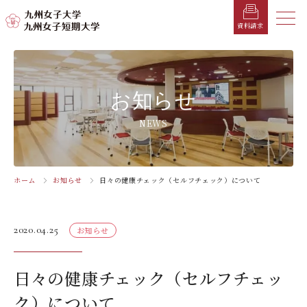
メニ
資料請求
メ
ニ
ュ
受験生の方へ
総合案内
学部・学科
学部・学科
学生生活
就職情報
入試情報
お知らせ
ー
を
在学生の方へ
学長メッセージ
九州女子大学
九州女子短期大学
キャンパスカレンダー
就職活動年間スケジュール
入学試験要項・提出書類
NEWS
閉
じ
卒業生の方へ
キャンパスマップ・施設紹介
学納金
就職対策講座・ガイダンス
入試日程・科目
家政学部
子ども健康学科
る
生活デザイン学科
幼稚園教諭養成課程
保護者の方へ
教育理念・学則
奨学金
就職・キャリア支援
出願方法
ホーム
お知らせ
日々の健康チェック（セルフチェック）について
交通アクセス
栄養学科［管理栄養士課程］
養護教諭養成課程
お問い合わせ
資料請求
企業・一般の方へ
組織・教員数・学生数
寮・一人暮らし
就職に強いKYUJO
デジタルパンフレット
施設・設備360°ストリートビュー
人間科学部
専攻科
2020.04.25
お知らせ
教職員の方へ
沿革
学友会（サークル紹介）
免許・資格一覧
入学定員・選抜区分別募集定員
児童・幼児教育学科（旧 人間発達学科 人間発達
子ども健康学専攻
学専攻）
教員検索
学歌
大学イベント
K-CIP
入学試験問題
日々の健康チェック（セルフチェッ
教員検索
心理・文化学科（旧 人間発達学科 人間基礎学専
お知らせ
採用情報
学生サポート
北九州市の企業情報・求人情報
オープンキャンパス
ク）について
攻）