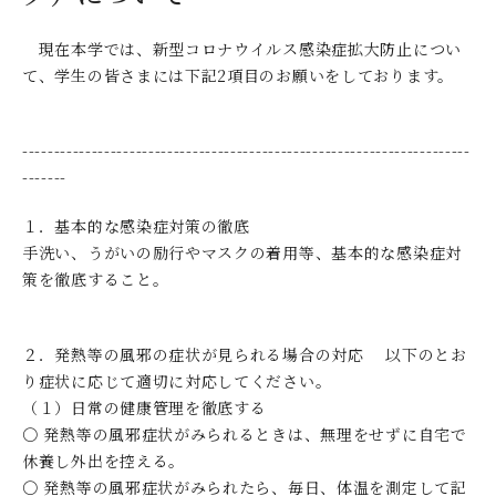
デジタルパンフレット
就職なんでも相談窓口
WEB相談会
九州女子大学大学院
現在本学では、新型コロナウイルス感染症拡大防止につい
公式SNS
対象者別
大学見学
て、学生の皆さまには下記2項目のお願いをしております。
人間科学研究科
情報公開
就職状況
進路相談会案内
人間科学専攻（修士課程）
-----------------------------------------------------------------------
国際交流
出前授業（高校生向け）
教員検索
-------
地域教育実践研究センター
よくある質問
１．基本的な感染症対策の徹底
大規模災害により被災した本入学への特別措置
手洗い、うがいの励行やマスクの着用等、基本的な感染症対
策を徹底すること。
２．発熱等の風邪の症状が見られる場合の対応 以下のとお
り症状に応じて適切に対応してください。
（１）日常の健康管理を徹底する
〇 発熱等の風邪症状がみられるときは、無理をせずに自宅で
休養し外出を控える。
〇 発熱等の風邪症状がみられたら、毎日、体温を測定して記